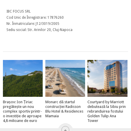
IBC FOCUS SRL
Cod Unic de Înregistrare: 17876260
Nr. Înmatriculare: J12/3019/2005
Sediu social: Str. Arinilor 20, Cluj-Napoca
Brașov: Ion Țiriac
Monarc dă startul
Courtyard by Marriott
pregătește un nou
construcției Radisson
debutează la Sibiu prin
complex sportiv printr-
Blu Hotel & Residences
rebranduirea fostului
o investiție de aproape
Mamaia
Golden Tulip Ana
4,8 milioane de euro
Tower