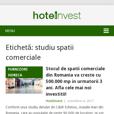
MENU
Etichetă:
studiu spatii
comerciale
Stocul de spatii comerciale
FURNIZORI
din Romania va creste cu
HORECA
500.000 mp in urmatorii 3
ani. Afla cele mai noi
investitii!
HotelInvest
|
octombrie 6, 2017
Conform unui studiu derulat de C&W Echinox, orasele mari din
Romania, care au populatie de peste 90.000 de locuitori, isi vor