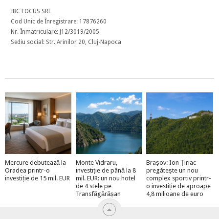
IBC FOCUS SRL
Cod Unic de Înregistrare: 17876260
Nr. Înmatriculare: J12/3019/2005
Sediu social: Str. Arinilor 20, Cluj-Napoca
Mercure debutează la
Monte Vidraru,
Brașov: Ion Țiriac
Oradea printr-o
investiție de până la 8
pregătește un nou
investiție de 15 mil. EUR
mil. EUR: un nou hotel
complex sportiv printr-
de 4 stele pe
o investiție de aproape
Transfăgărășan
4,8 milioane de euro