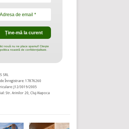
ici nouă nu ne place spamul! Citește
politica noastră de confidențialitate.
S SRL
de Înregistrare: 17876260
riculare: J12/3019/2005
al: Str. Arinilor 20, Cluj-Napoca