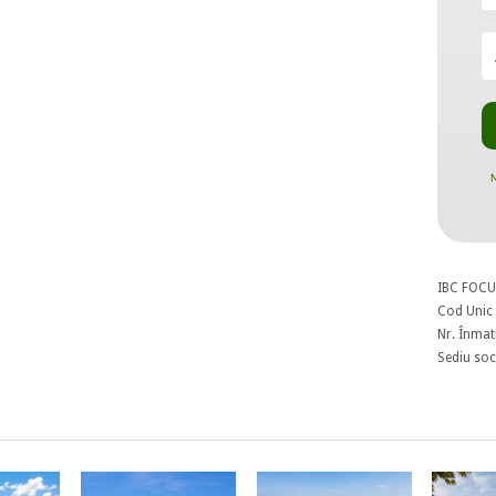
N
IBC FOCU
Cod Unic 
Nr. Înmat
Sediu soci