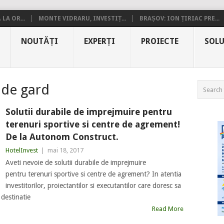
LA OR...
MONTE VIDRARU, INVESTIȚ...
BRAȘOV: ION ȚIRIAC PRE...
NOUTĂȚI
EXPERȚI
PROIECTE
SOLU
 de gard
Solutii durabile de imprejmuire pentru
terenuri sportive si centre de agrement!
De la Autonom Construct.
HotelInvest
|
mai 18, 2017
Aveti nevoie de solutii durabile de imprejmuire
pentru terenuri sportive si centre de agrement? In atentia
investitorilor, proiectantilor si executantilor care doresc sa
 destinatie
Read More