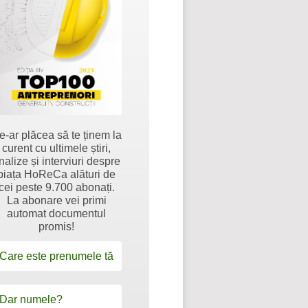
e-ar plăcea să te ținem la
curent cu ultimele știri,
nalize și interviuri despre
piața HoReCa alături de
cei peste 9.700 abonați.
La abonare vei primi
automat documentul
promis!