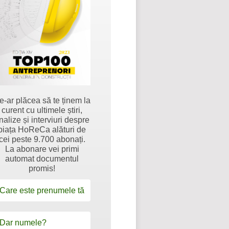
e-ar plăcea să te ținem la
curent cu ultimele știri,
nalize și interviuri despre
piața HoReCa alături de
cei peste 9.700 abonați.
La abonare vei primi
automat documentul
promis!