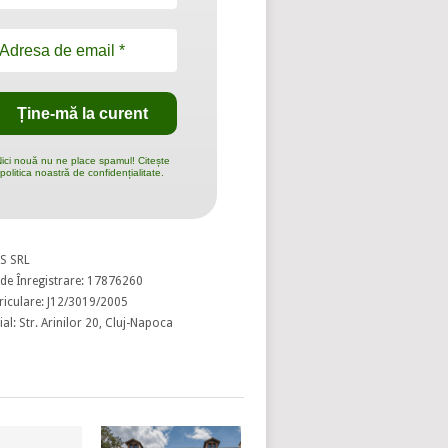
ici nouă nu ne place spamul! Citește
politica noastră de confidențialitate.
S SRL
de Înregistrare: 17876260
riculare: J12/3019/2005
al: Str. Arinilor 20, Cluj-Napoca