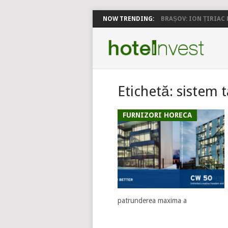
NOW TRENDING:
BRAȘOV: ION ȚIRIAC P
Etichetă:
sistem 
FURNIZORI HORECA
patrunderea maxima a