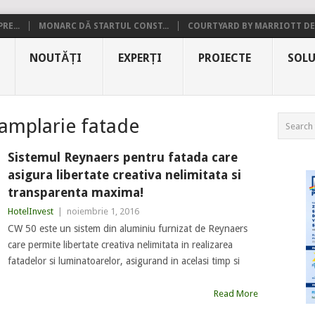
RE...
MONARC DĂ STARTUL CONST...
COURTYARD BY MARRIOTT DE.
NOUTĂȚI
EXPERȚI
PROIECTE
SOLU
tamplarie fatade
Sistemul Reynaers pentru fatada care
asigura libertate creativa nelimitata si
transparenta maxima!
HotelInvest
|
noiembrie 1, 2016
CW 50 este un sistem din aluminiu furnizat de Reynaers
care permite libertate creativa nelimitata in realizarea
fatadelor si luminatoarelor, asigurand in acelasi timp si
Read More