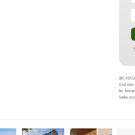
N
IBC FOCU
Cod Unic 
Nr. Înmat
Sediu soci