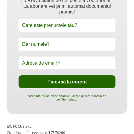
HoReCa alături de cei peste 9.700 abonați.
La abonare vei primi automat documentul
promis!
Nici nouă nu ne place spamul! Citește politica noastră de
confidențialitate.
IBC FOCUS SRL
Cod Unic de Înregistrare: 17876260