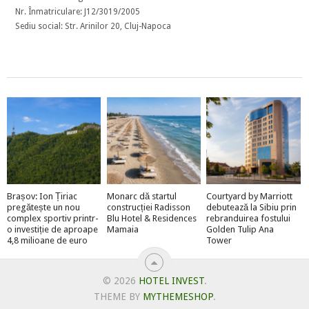
Nr. Înmatriculare: J12/3019/2005
Sediu social: Str. Arinilor 20, Cluj-Napoca
Brașov: Ion Țiriac
Monarc dă startul
Courtyard by Marriott
pregătește un nou
construcției Radisson
debutează la Sibiu prin
complex sportiv printr-
Blu Hotel & Residences
rebranduirea fostului
o investiție de aproape
Mamaia
Golden Tulip Ana
4,8 milioane de euro
Tower
© 2026
HOTEL INVEST
.
THEME BY
MYTHEMESHOP
.