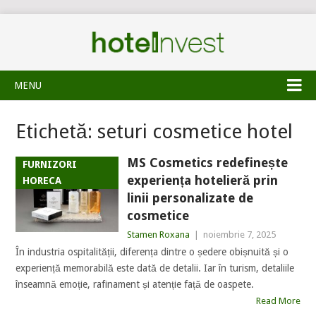
MENU
Etichetă:
seturi cosmetice hotel
MS Cosmetics redefinește
FURNIZORI
experiența hotelieră prin
HORECA
linii personalizate de
cosmetice
Stamen Roxana
|
noiembrie 7, 2025
În industria ospitalității, diferența dintre o ședere obișnuită și o
experiență memorabilă este dată de detalii. Iar în turism, detaliile
înseamnă emoție, rafinament și atenție față de oaspete.
Read More