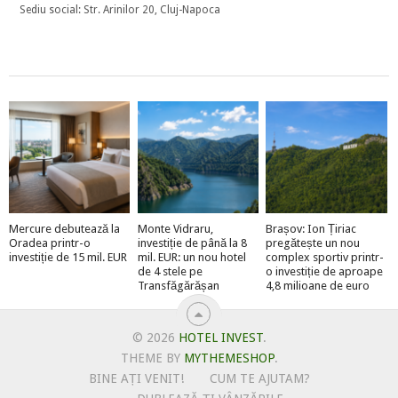
Sediu social: Str. Arinilor 20, Cluj-Napoca
Mercure debutează la
Monte Vidraru,
Brașov: Ion Țiriac
Oradea printr-o
investiție de până la 8
pregătește un nou
investiție de 15 mil. EUR
mil. EUR: un nou hotel
complex sportiv printr-
de 4 stele pe
o investiție de aproape
Transfăgărășan
4,8 milioane de euro
© 2026
HOTEL INVEST
.
THEME BY
MYTHEMESHOP
.
BINE AȚI VENIT!
CUM TE AJUTAM?