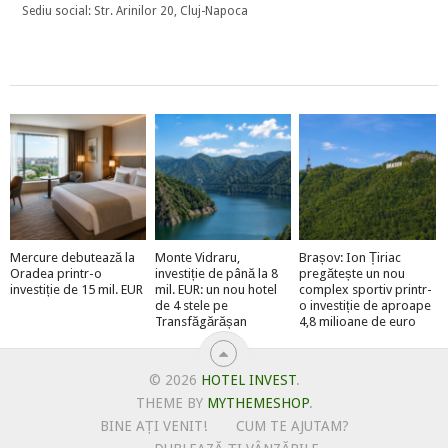
Sediu social: Str. Arinilor 20, Cluj-Napoca
Mercure debutează la
Monte Vidraru,
Brașov: Ion Țiriac
Oradea printr-o
investiție de până la 8
pregătește un nou
investiție de 15 mil. EUR
mil. EUR: un nou hotel
complex sportiv printr-
de 4 stele pe
o investiție de aproape
Transfăgărășan
4,8 milioane de euro
© 2026
HOTEL INVEST
.
THEME BY
MYTHEMESHOP
.
BINE AȚI VENIT!
CUM TE AJUTAM?