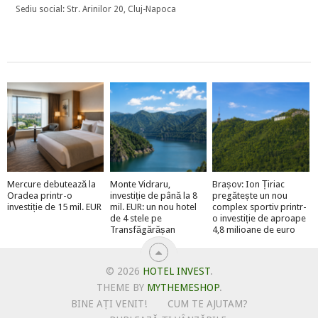
Sediu social: Str. Arinilor 20, Cluj-Napoca
Mercure debutează la
Monte Vidraru,
Brașov: Ion Țiriac
Oradea printr-o
investiție de până la 8
pregătește un nou
investiție de 15 mil. EUR
mil. EUR: un nou hotel
complex sportiv printr-
de 4 stele pe
o investiție de aproape
Transfăgărășan
4,8 milioane de euro
© 2026
HOTEL INVEST
.
THEME BY
MYTHEMESHOP
.
BINE AȚI VENIT!
CUM TE AJUTAM?