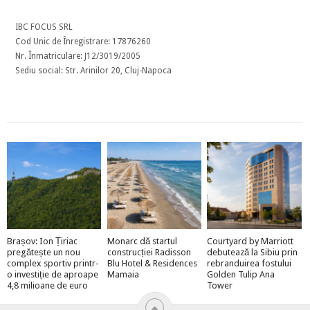
IBC FOCUS SRL
Cod Unic de Înregistrare: 17876260
Nr. Înmatriculare: J12/3019/2005
Sediu social: Str. Arinilor 20, Cluj-Napoca
Brașov: Ion Țiriac
Monarc dă startul
Courtyard by Marriott
pregătește un nou
construcției Radisson
debutează la Sibiu prin
complex sportiv printr-
Blu Hotel & Residences
rebranduirea fostului
o investiție de aproape
Mamaia
Golden Tulip Ana
4,8 milioane de euro
Tower