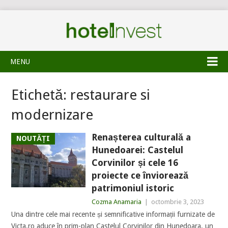
MENU
Etichetă:
restaurare si
modernizare
Renașterea culturală a
NOUTĂȚI
Hunedoarei: Castelul
Corvinilor și cele 16
proiecte ce înviorează
patrimoniul istoric
Cozma Anamaria
|
octombrie 3, 2023
Una dintre cele mai recente și semnificative informații furnizate de
Victa.ro aduce în prim-plan Castelul Corvinilor din Hunedoara, un