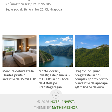
Nr. Înmatriculare: J12/3019/2005
Sediu social: Str. Arinilor 20, Cluj-Napoca
Mercure debutează la
Monte Vidraru,
Brașov: Ion Țiriac
Oradea printr-o
investiție de până la 8
pregătește un nou
investiție de 15 mil. EUR
mil. EUR: un nou hotel
complex sportiv printr-
de 4 stele pe
o investiție de aproape
Transfăgărășan
4,8 milioane de euro
© 2026
HOTEL INVEST
.
THEME BY
MYTHEMESHOP
.