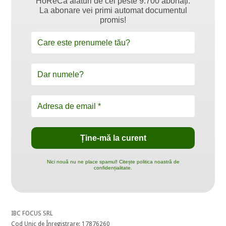
HoReCa alături de cei peste 9.700 abonați.
La abonare vei primi automat documentul
promis!
Nici nouă nu ne place spamul! Citește politica noastră de
confidențialitate.
IBC FOCUS SRL
Cod Unic de Înregistrare: 17876260