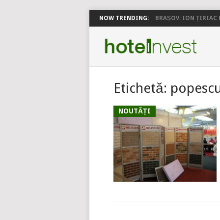
NOW TRENDING:
BRAȘOV: ION ȚIRIAC P
Etichetă:
popesc
NOUTĂȚI