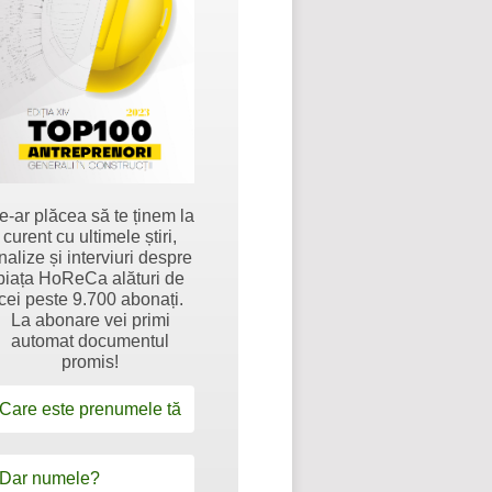
e-ar plăcea să te ținem la
curent cu ultimele știri,
nalize și interviuri despre
piața HoReCa alături de
cei peste 9.700 abonați.
La abonare vei primi
automat documentul
promis!