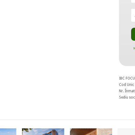
N
IBC FOCU
Cod Unic 
Nr. Înmat
Sediu soci