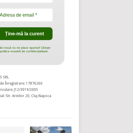
ici nouă nu ne place spamul! Citește
politica noastră de confidențialitate.
S SRL
de Înregistrare: 17876260
riculare: J12/3019/2005
al: Str. Arinilor 20, Cluj-Napoca