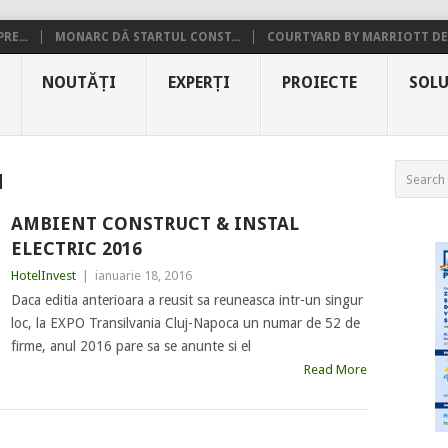
RE...
MONARC DĂ STARTUL CONST...
COURTYARD BY MARRIOTT DE.
NOUTĂȚI
EXPERȚI
PROIECTE
SOLU
u
AMBIENT CONSTRUCT & INSTAL
ELECTRIC 2016
HotelInvest
|
ianuarie 18, 2016
Daca editia anterioara a reusit sa reuneasca intr-un singur
loc, la EXPO Transilvania Cluj-Napoca un numar de 52 de
firme, anul 2016 pare sa se anunte si el
Read More