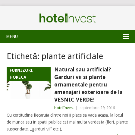
MENU
Etichetă:
plante artificlale
Natural sau artificial?
FURNIZORI
Garduri vii si plante
HORECA
ornamentale pentru
amenajari exterioare de la
VESNIC VERDE!
HotelInvest
|
septembrie 29, 2016
Cu certitudine fiecaruia dintre noi ii place sa vada acasa, la locul
de munca sau in spatii publice cat mai multa verdeata (flori, plante
suspendate, „garduri vii” etc.),