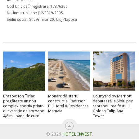
Cod Unic de Înregistrare: 17876260
Nr. Înmatriculare: J12/3019/2005
Sediu social: Str. Arinilor 20, Cluj-Napoca
Brașov: Ion Țiriac
Monarc dă startul
Courtyard by Marriott
pregătește un nou
construcției Radisson
debutează la Sibiu prin
complex sportiv printr-
Blu Hotel & Residences
rebranduirea fostului
o investiție de aproape
Mamaia
Golden Tulip Ana
4,8 milioane de euro
Tower
© 2026
HOTEL INVEST
.