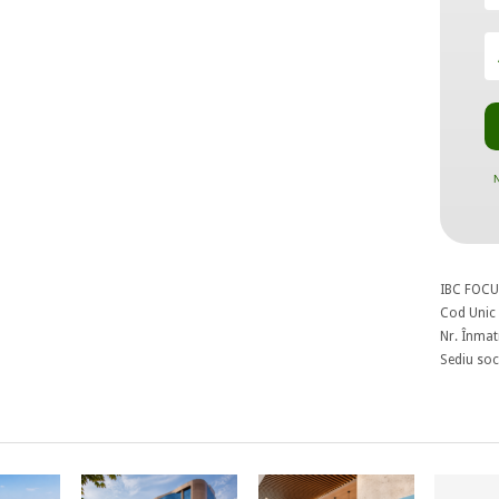
N
IBC FOCU
Cod Unic 
Nr. Înmat
Sediu soci