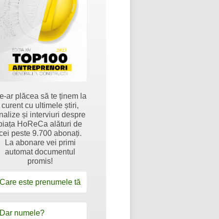
e-ar plăcea să te ținem la
curent cu ultimele știri,
nalize și interviuri despre
piața HoReCa alături de
cei peste 9.700 abonați.
La abonare vei primi
automat documentul
promis!