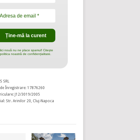
ici nouă nu ne place spamul! Citește
politica noastră de confidențialitate.
S SRL
de Înregistrare: 17876260
riculare: J12/3019/2005
al: Str. Arinilor 20, Cluj-Napoca