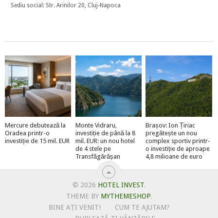
Sediu social: Str. Arinilor 20, Cluj-Napoca
Mercure debutează la
Monte Vidraru,
Brașov: Ion Țiriac
Oradea printr-o
investiție de până la 8
pregătește un nou
investiție de 15 mil. EUR
mil. EUR: un nou hotel
complex sportiv printr-
de 4 stele pe
o investiție de aproape
Transfăgărășan
4,8 milioane de euro
© 2026
HOTEL INVEST
.
THEME BY
MYTHEMESHOP
.
BINE AȚI VENIT!
CUM TE AJUTAM?