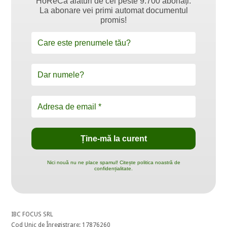
HoReCa alături de cei peste 9.700 abonați.
La abonare vei primi automat documentul
promis!
Nici nouă nu ne place spamul! Citește politica noastră de
confidențialitate.
IBC FOCUS SRL
Cod Unic de Înregistrare: 17876260