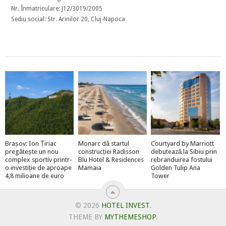
Nr. Înmatriculare: J12/3019/2005
Sediu social: Str. Arinilor 20, Cluj-Napoca
Brașov: Ion Țiriac
Monarc dă startul
Courtyard by Marriott
pregătește un nou
construcției Radisson
debutează la Sibiu prin
complex sportiv printr-
Blu Hotel & Residences
rebranduirea fostului
o investiție de aproape
Mamaia
Golden Tulip Ana
4,8 milioane de euro
Tower
© 2026
HOTEL INVEST
.
THEME BY
MYTHEMESHOP
.