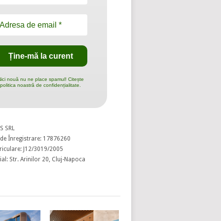
ici nouă nu ne place spamul! Citește
politica noastră de confidențialitate.
S SRL
de Înregistrare: 17876260
riculare: J12/3019/2005
al: Str. Arinilor 20, Cluj-Napoca