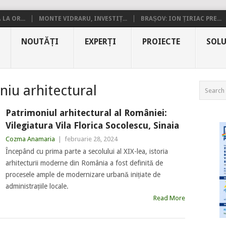
LA OR...
MONTE VIDRARU, INVESTIȚ...
BRAȘOV: ION ȚIRIAC PRE...
NOUTĂȚI
EXPERȚI
PROIECTE
SOLU
niu arhitectural
Patrimoniul arhitectural al României:
Vilegiatura Vila Florica Socolescu, Sinaia
Cozma Anamaria
|
februarie 28, 2024
Începând cu prima parte a secolului al XIX-lea, istoria
arhitecturii moderne din România a fost definită de
procesele ample de modernizare urbană inițiate de
administrațiile locale.
Read More