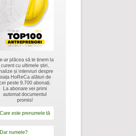
e-ar plăcea să te ținem la
curent cu ultimele știri,
nalize și interviuri despre
piața HoReCa alături de
cei peste 9.700 abonați.
La abonare vei primi
automat documentul
promis!