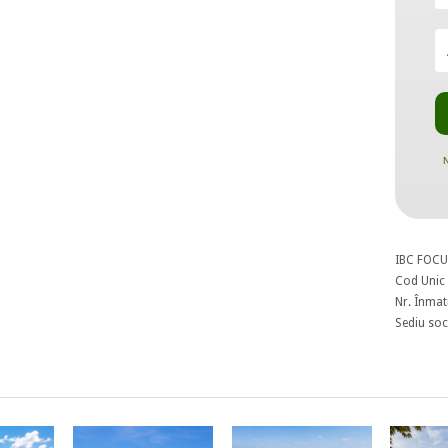
N
IBC FOCU
Cod Unic 
Nr. Înmat
Sediu soci