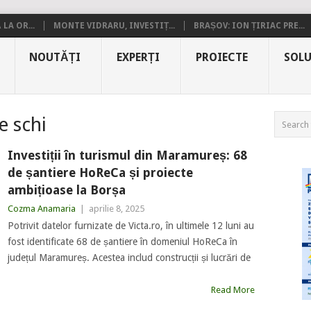
LA OR...
MONTE VIDRARU, INVESTIȚ...
BRAȘOV: ION ȚIRIAC PRE...
NOUTĂȚI
EXPERȚI
PROIECTE
SOLU
e schi
Investiții în turismul din Maramureș: 68
de șantiere HoReCa și proiecte
ambițioase la Borșa
Cozma Anamaria
|
aprilie 8, 2025
Potrivit datelor furnizate de Victa.ro, în ultimele 12 luni au
fost identificate 68 de șantiere în domeniul HoReCa în
județul Maramureș. Acestea includ construcții și lucrări de
Read More