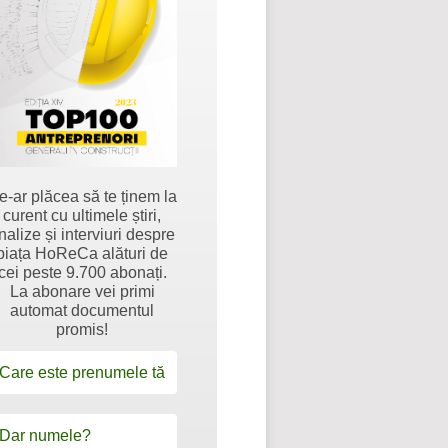
e-ar plăcea să te ținem la
curent cu ultimele știri,
nalize și interviuri despre
piața HoReCa alături de
cei peste 9.700 abonați.
La abonare vei primi
automat documentul
promis!