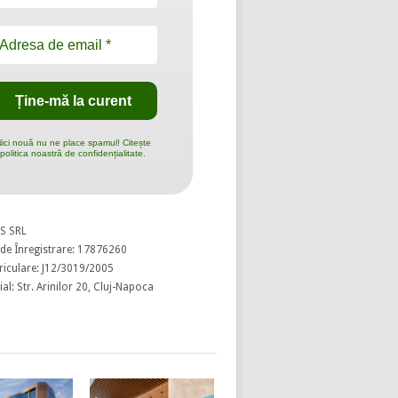
ici nouă nu ne place spamul! Citește
politica noastră de confidențialitate.
S SRL
de Înregistrare: 17876260
riculare: J12/3019/2005
al: Str. Arinilor 20, Cluj-Napoca