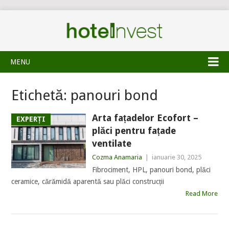
MENU
Etichetă:
panouri bond
Arta fațadelor Ecofort –
EXPERȚI
plăci pentru fațade
ventilate
Cozma Anamaria
|
ianuarie 30, 2025
Fibrociment, HPL, panouri bond, plăci
ceramice, cărămidă aparentă sau plăci construcții
Read More