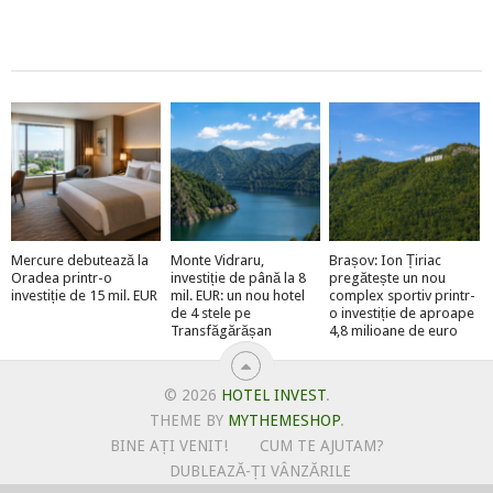
Mercure debutează la
Monte Vidraru,
Brașov: Ion Țiriac
Oradea printr-o
investiție de până la 8
pregătește un nou
investiție de 15 mil. EUR
mil. EUR: un nou hotel
complex sportiv printr-
de 4 stele pe
o investiție de aproape
Transfăgărășan
4,8 milioane de euro
© 2026
HOTEL INVEST
.
THEME BY
MYTHEMESHOP
.
BINE AȚI VENIT!
CUM TE AJUTAM?
DUBLEAZĂ-ȚI VÂNZĂRILE