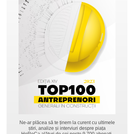
Ne-ar plăcea să te ținem la curent cu ultimele
știri, analize și interviuri despre piața
HoReCa alături de cei peste 9.700 abonați.