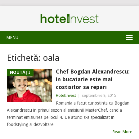
MENU
Etichetă:
oala
Chef Bogdan Alexandrescu:
NOUTĂȚI
in bucatarie este mai
costisitor sa repari
HotelInvest
|
septembrie 8, 2015
Romania a facut cunostinta cu Bogdan
Alexandrescu in primul sezon al emisiunii MasterChef, cand a
terminat emisiunea pe locul 4. De atunci s-a specializat in
foodstyling si dezvoltare
Read More