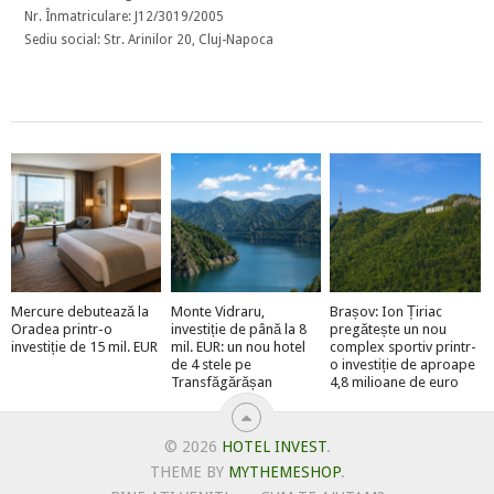
Nr. Înmatriculare: J12/3019/2005
Sediu social: Str. Arinilor 20, Cluj-Napoca
Mercure debutează la
Monte Vidraru,
Brașov: Ion Țiriac
Oradea printr-o
investiție de până la 8
pregătește un nou
investiție de 15 mil. EUR
mil. EUR: un nou hotel
complex sportiv printr-
de 4 stele pe
o investiție de aproape
Transfăgărășan
4,8 milioane de euro
© 2026
HOTEL INVEST
.
THEME BY
MYTHEMESHOP
.