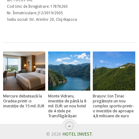
Cod Unic de Înregistrare: 17876260
Nr. Înmatriculare: J12/3019/2005
Sediu social: Str. Arinilor 20, Cluj-Napoca
Mercure debutează la
Monte Vidraru,
Brașov: Ion Țiriac
Oradea printr-o
investiție de până la 8
pregătește un nou
investiție de 15 mil. EUR
mil. EUR: un nou hotel
complex sportiv printr-
de 4 stele pe
o investiție de aproape
Transfăgărășan
4,8 milioane de euro
© 2026
HOTEL INVEST
.