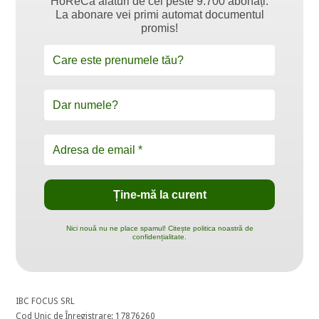
HoReCa alături de cei peste 9.700 abonați.
La abonare vei primi automat documentul
promis!
Nici nouă nu ne place spamul! Citește politica noastră de
confidențialitate.
IBC FOCUS SRL
Cod Unic de Înregistrare: 17876260