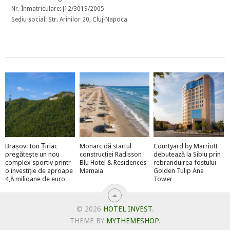
Nr. Înmatriculare: J12/3019/2005
Sediu social: Str. Arinilor 20, Cluj-Napoca
Brașov: Ion Țiriac
Monarc dă startul
Courtyard by Marriott
pregătește un nou
construcției Radisson
debutează la Sibiu prin
complex sportiv printr-
Blu Hotel & Residences
rebranduirea fostului
o investiție de aproape
Mamaia
Golden Tulip Ana
4,8 milioane de euro
Tower
© 2026
HOTEL INVEST
.
THEME BY
MYTHEMESHOP
.