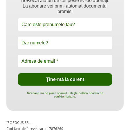
HoReCa alături de cei peste 9.700 abonați.
La abonare vei primi automat documentul
promis!
Nici nouă nu ne place spamul! Citește politica noastră de
confidențialitate.
IBC FOCUS SRL
Cod Unic de Înregistrare: 17876260