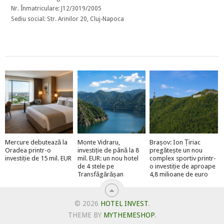
Nr. Înmatriculare: J12/3019/2005
Sediu social: Str. Arinilor 20, Cluj-Napoca
Mercure debutează la
Monte Vidraru,
Brașov: Ion Țiriac
Oradea printr-o
investiție de până la 8
pregătește un nou
investiție de 15 mil. EUR
mil. EUR: un nou hotel
complex sportiv printr-
de 4 stele pe
o investiție de aproape
Transfăgărășan
4,8 milioane de euro
© 2026
HOTEL INVEST
.
THEME BY
MYTHEMESHOP
.