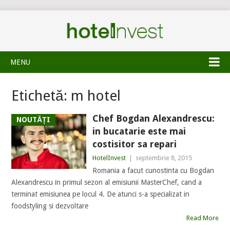
MENU
Etichetă:
m hotel
Chef Bogdan Alexandrescu:
NOUTĂȚI
in bucatarie este mai
costisitor sa repari
HotelInvest
|
septembrie 8, 2015
Romania a facut cunostinta cu Bogdan
Alexandrescu in primul sezon al emisiunii MasterChef, cand a
terminat emisiunea pe locul 4. De atunci s-a specializat in
foodstyling si dezvoltare
Read More