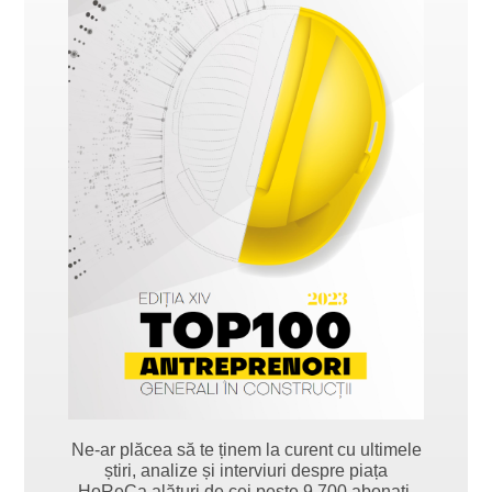
Ne-ar plăcea să te ținem la curent cu ultimele
știri, analize și interviuri despre piața
HoReCa alături de cei peste 9.700 abonați.