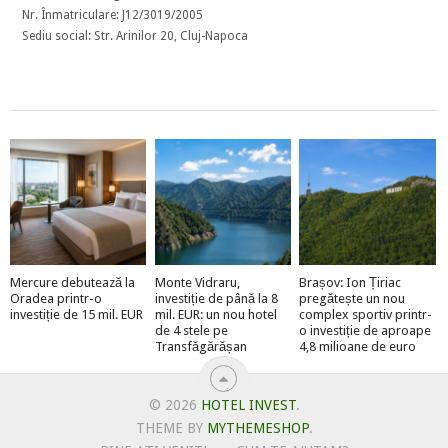
Nr. Înmatriculare: J12/3019/2005
Sediu social: Str. Arinilor 20, Cluj-Napoca
Mercure debutează la
Monte Vidraru,
Brașov: Ion Țiriac
Oradea printr-o
investiție de până la 8
pregătește un nou
investiție de 15 mil. EUR
mil. EUR: un nou hotel
complex sportiv printr-
de 4 stele pe
o investiție de aproape
Transfăgărășan
4,8 milioane de euro
© 2026
HOTEL INVEST
.
THEME BY
MYTHEMESHOP
.