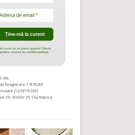
ici nouă nu ne place spamul! Citește
politica noastră de confidențialitate.
S SRL
de Înregistrare: 17876260
riculare: J12/3019/2005
al: Str. Arinilor 20, Cluj-Napoca