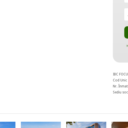
N
IBC FOCU
Cod Unic 
Nr. Înmat
Sediu soci