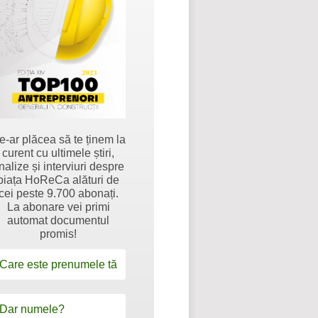
e-ar plăcea să te ținem la
curent cu ultimele știri,
nalize și interviuri despre
piața HoReCa alături de
cei peste 9.700 abonați.
La abonare vei primi
automat documentul
promis!