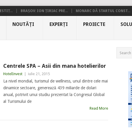
STIȚ...
BRAȘOV: ION ȚIRIAC PRE...
MONARC DĂ STARTUL CONST...
NOUTĂȚI
EXPERȚI
PROIECTE
SOLU
Centrele SPA – Asii din mana hotelierilor
HotelInvest
|
iulie 21, 2015
La nivel mondial, turismul de wellness, unul dintre cele mai
dinamice sectoare, generează 439 miliarde de dolari
anual, potrivit unui studiu prezentat la Congresul Global
al Turismului de
Read More