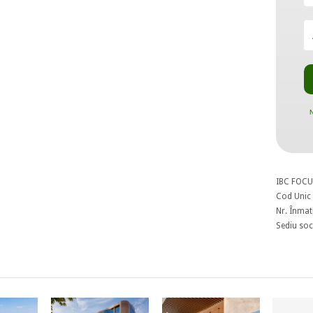
N
IBC FOCU
Cod Unic 
Nr. Înmat
Sediu soci