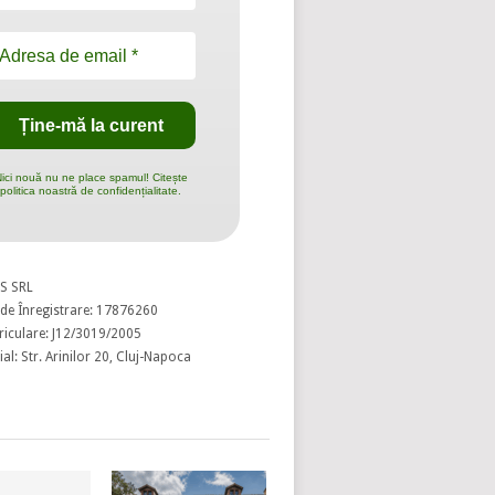
ici nouă nu ne place spamul! Citește
politica noastră de confidențialitate.
S SRL
de Înregistrare: 17876260
riculare: J12/3019/2005
al: Str. Arinilor 20, Cluj-Napoca