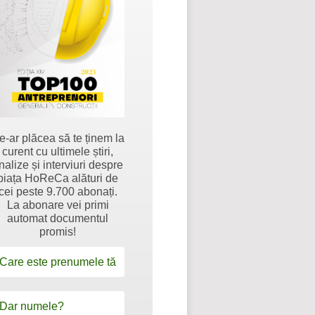
e-ar plăcea să te ținem la
curent cu ultimele știri,
nalize și interviuri despre
piața HoReCa alături de
cei peste 9.700 abonați.
La abonare vei primi
automat documentul
promis!