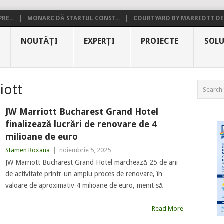
RE...
MONARC DĂ STARTUL CONST...
COURTYARD BY MARRIOTT DE.
NOUTĂȚI
EXPERȚI
PROIECTE
SOLU
iott
JW Marriott Bucharest Grand Hotel
finalizează lucrări de renovare de 4
milioane de euro
Stamen Roxana
|
noiembrie 5, 2025
JW Marriott Bucharest Grand Hotel marchează 25 de ani
de activitate printr-un amplu proces de renovare, în
valoare de aproximativ 4 milioane de euro, menit să
Read More