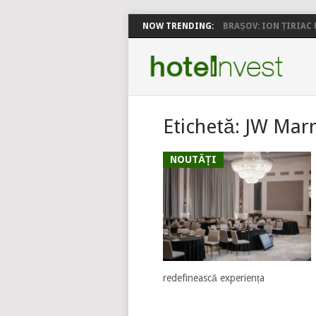
NOW TRENDING:
BRAȘOV: ION ȚIRIAC P
Etichetă:
JW Marr
NOUTĂȚI
redefinească experiența