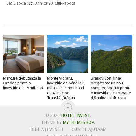
Sediu social: Str. Arinilor 20, Cluj-Napoca
Mercure debutează la
Monte Vidraru,
Brașov: Ion Țiriac
Oradea printr-o
investiție de până la 8
pregătește un nou
investiție de 15 mil. EUR
mil. EUR: un nou hotel
complex sportiv printr-
de 4 stele pe
o investiție de aproape
Transfăgărășan
4,8 milioane de euro
© 2026
HOTEL INVEST
.
THEME BY
MYTHEMESHOP
.
BINE AȚI VENIT!
CUM TE AJUTAM?