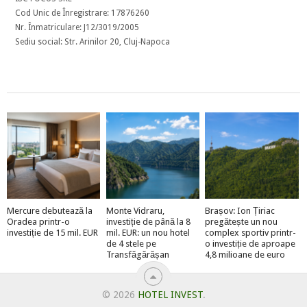
Cod Unic de Înregistrare: 17876260
Nr. Înmatriculare: J12/3019/2005
Sediu social: Str. Arinilor 20, Cluj-Napoca
Mercure debutează la
Monte Vidraru,
Brașov: Ion Țiriac
Oradea printr-o
investiție de până la 8
pregătește un nou
investiție de 15 mil. EUR
mil. EUR: un nou hotel
complex sportiv printr-
de 4 stele pe
o investiție de aproape
Transfăgărășan
4,8 milioane de euro
© 2026
HOTEL INVEST
.