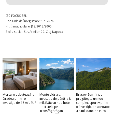
IBC FOCUS SRL
Cod Unic de Înregistrare: 17876260
Nr. Înmatriculare: J12/3019/2005
Sediu social: Str. Arinilor 20, Cluj-Napoca
Mercure debutează la
Monte Vidraru,
Brașov: Ion Țiriac
Oradea printr-o
investiție de până la 8
pregătește un nou
investiție de 15 mil. EUR
mil. EUR: un nou hotel
complex sportiv printr-
de 4 stele pe
o investiție de aproape
Transfăgărășan
4,8 milioane de euro