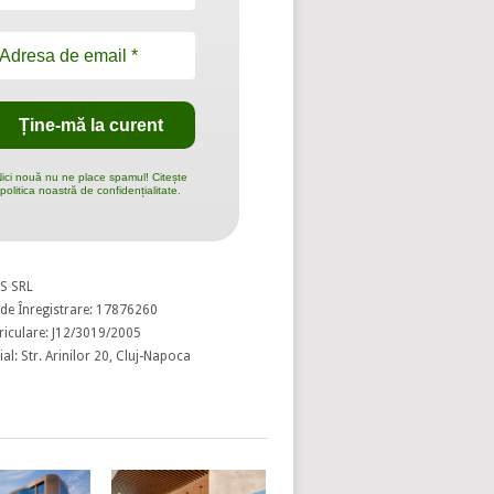
ici nouă nu ne place spamul! Citește
politica noastră de confidențialitate.
S SRL
de Înregistrare: 17876260
riculare: J12/3019/2005
al: Str. Arinilor 20, Cluj-Napoca