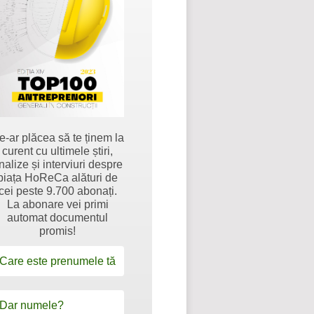
e-ar plăcea să te ținem la
curent cu ultimele știri,
nalize și interviuri despre
piața HoReCa alături de
cei peste 9.700 abonați.
La abonare vei primi
automat documentul
promis!