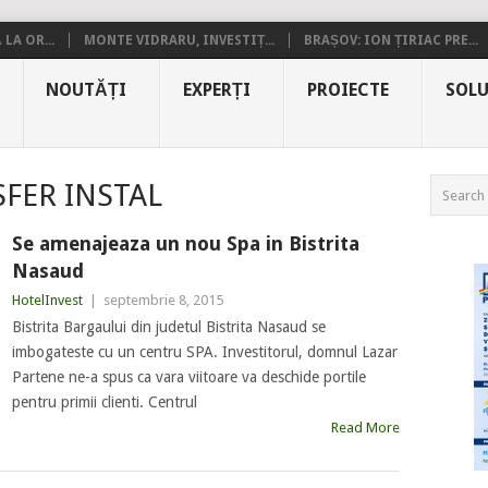
LA OR...
MONTE VIDRARU, INVESTIȚ...
BRAȘOV: ION ȚIRIAC PRE...
NOUTĂȚI
EXPERȚI
PROIECTE
SOLU
FER INSTAL
Se amenajeaza un nou Spa in Bistrita
Nasaud
HotelInvest
|
septembrie 8, 2015
Bistrita Bargaului din judetul Bistrita Nasaud se
imbogateste cu un centru SPA. Investitorul, domnul Lazar
Partene ne-a spus ca vara viitoare va deschide portile
pentru primii clienti. Centrul
Read More