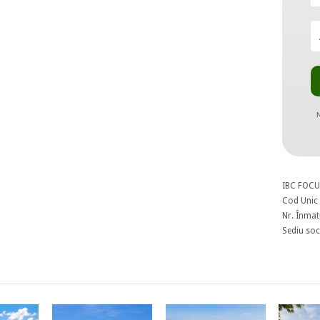
N
IBC FOCU
Cod Unic 
Nr. Înmat
Sediu soci