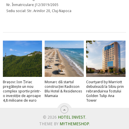
Nr. Înmatriculare: J12/3019/2005
Sediu social: Str. Arinilor 20, Cluj-Napoca
Brașov: Ion Țiriac
Monarc dă startul
Courtyard by Marriott
pregătește un nou
construcției Radisson
debutează la Sibiu prin
complex sportiv printr-
Blu Hotel & Residences
rebranduirea fostului
o investiție de aproape
Mamaia
Golden Tulip Ana
4,8 milioane de euro
Tower
© 2026
HOTEL INVEST
.
THEME BY
MYTHEMESHOP
.