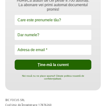
HoReCa alături de cei peste 9.700 abonați.
La abonare vei primi automat documentul
promis!
Nici nouă nu ne place spamul! Citește politica noastră de
confidențialitate.
IBC FOCUS SRL
Cod Unic de Înregistrare: 17876260