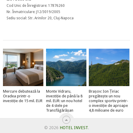
Cod Unic de Înregistrare: 17876260
Nr. Înmatriculare: J12/3019/2005
Sediu social: Str. Arinilor 20, Cluj-Napoca
Mercure debutează la
Monte Vidraru,
Brașov: Ion Țiriac
Oradea printr-o
investiție de până la 8
pregătește un nou
investiție de 15 mil. EUR
mil. EUR: un nou hotel
complex sportiv printr-
de 4 stele pe
o investiție de aproape
Transfăgărășan
4,8 milioane de euro
© 2026
HOTEL INVEST
.