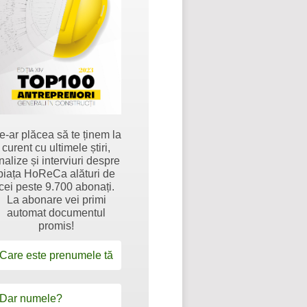
e-ar plăcea să te ținem la
curent cu ultimele știri,
nalize și interviuri despre
piața HoReCa alături de
cei peste 9.700 abonați.
La abonare vei primi
automat documentul
promis!