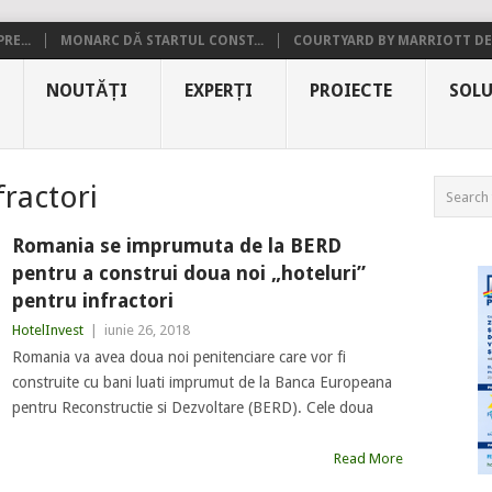
RE...
MONARC DĂ STARTUL CONST...
COURTYARD BY MARRIOTT DE.
NOUTĂȚI
EXPERȚI
PROIECTE
SOLU
fractori
Romania se imprumuta de la BERD
pentru a construi doua noi „hoteluri”
pentru infractori
HotelInvest
|
iunie 26, 2018
Romania va avea doua noi penitenciare care vor fi
construite cu bani luati imprumut de la Banca Europeana
pentru Reconstructie si Dezvoltare (BERD). Cele doua
Read More