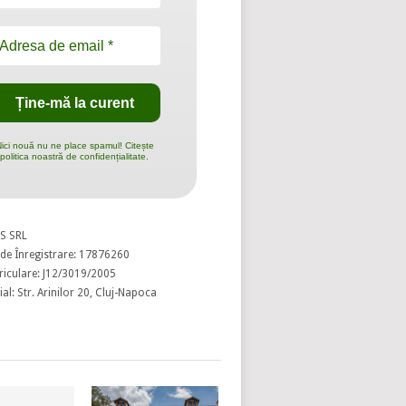
ici nouă nu ne place spamul! Citește
politica noastră de confidențialitate.
S SRL
de Înregistrare: 17876260
riculare: J12/3019/2005
al: Str. Arinilor 20, Cluj-Napoca