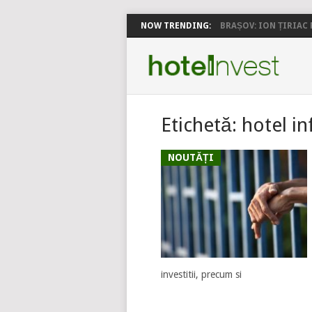
NOW TRENDING:
BRAȘOV: ION ȚIRIAC P
Etichetă:
hotel in
NOUTĂȚI
investitii, precum si