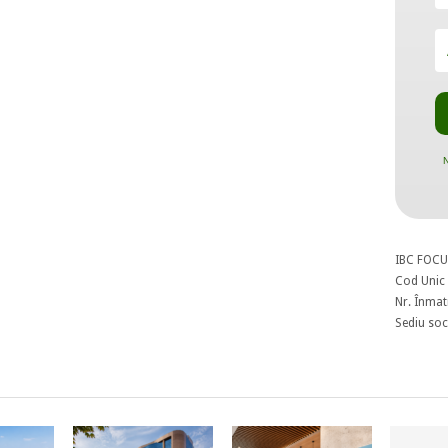
N
IBC FOCU
Cod Unic 
Nr. Înmat
Sediu soci