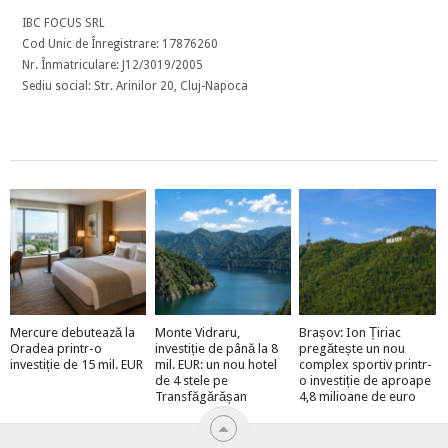
IBC FOCUS SRL
Cod Unic de Înregistrare: 17876260
Nr. Înmatriculare: J12/3019/2005
Sediu social: Str. Arinilor 20, Cluj-Napoca
Mercure debutează la
Monte Vidraru,
Brașov: Ion Țiriac
Oradea printr-o
investiție de până la 8
pregătește un nou
investiție de 15 mil. EUR
mil. EUR: un nou hotel
complex sportiv printr-
de 4 stele pe
o investiție de aproape
Transfăgărășan
4,8 milioane de euro