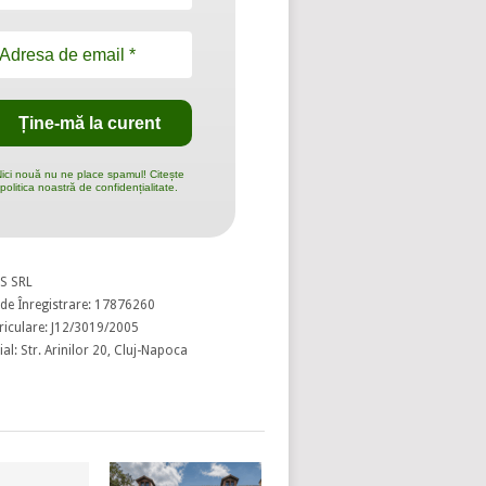
ici nouă nu ne place spamul! Citește
politica noastră de confidențialitate.
S SRL
de Înregistrare: 17876260
riculare: J12/3019/2005
al: Str. Arinilor 20, Cluj-Napoca