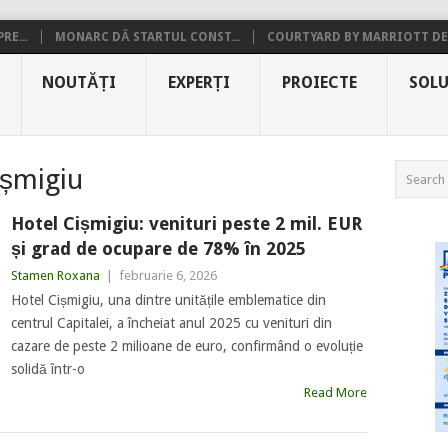
RE...
MONARC DĂ STARTUL CONST...
COURTYARD BY MARRIOTT DE.
NOUTĂȚI
EXPERȚI
PROIECTE
SOLU
ișmigiu
Hotel Cișmigiu: venituri peste 2 mil. EUR
și grad de ocupare de 78% în 2025
Stamen Roxana
|
februarie 6, 2026
Hotel Cișmigiu, una dintre unitățile emblematice din
centrul Capitalei, a încheiat anul 2025 cu venituri din
cazare de peste 2 milioane de euro, confirmând o evoluție
solidă într-o
Read More