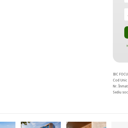
N
IBC FOCU
Cod Unic 
Nr. Înmat
Sediu soci