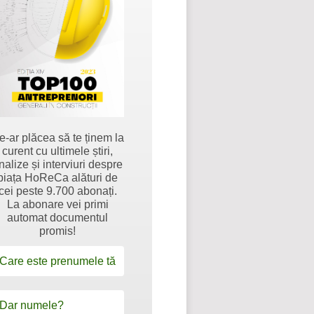
e-ar plăcea să te ținem la
curent cu ultimele știri,
nalize și interviuri despre
piața HoReCa alături de
cei peste 9.700 abonați.
La abonare vei primi
automat documentul
promis!