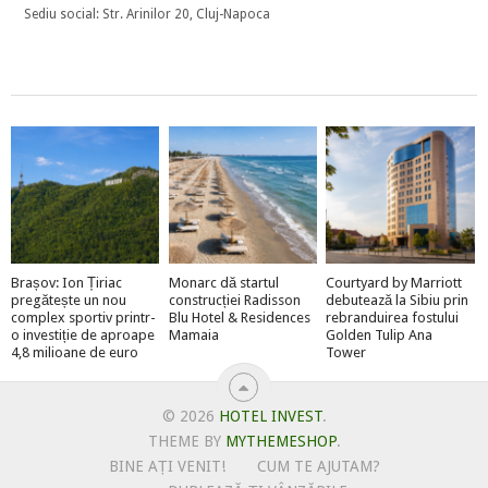
Sediu social: Str. Arinilor 20, Cluj-Napoca
Brașov: Ion Țiriac
Monarc dă startul
Courtyard by Marriott
pregătește un nou
construcției Radisson
debutează la Sibiu prin
complex sportiv printr-
Blu Hotel & Residences
rebranduirea fostului
o investiție de aproape
Mamaia
Golden Tulip Ana
4,8 milioane de euro
Tower
© 2026
HOTEL INVEST
.
THEME BY
MYTHEMESHOP
.
BINE AȚI VENIT!
CUM TE AJUTAM?