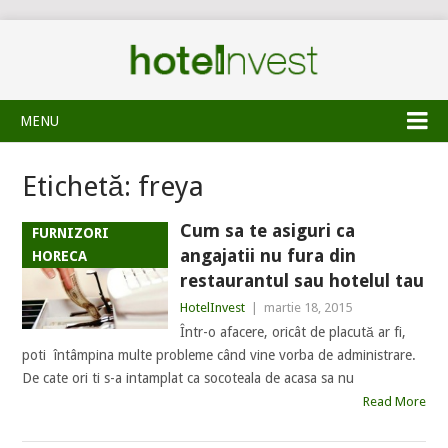
MENU
Etichetă:
freya
Cum sa te asiguri ca
FURNIZORI
angajatii nu fura din
HORECA
restaurantul sau hotelul tau
HotelInvest
|
martie 18, 2015
Într-o afacere, oricât de placută ar fi,
poti întâmpina multe probleme când vine vorba de administrare.
De cate ori ti s-a intamplat ca socoteala de acasa sa nu
Read More