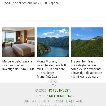
Sediu social: Str. Arinilor 20, Cluj-Napoca
Mercure debutează la
Monte Vidraru,
Brașov: Ion Țiriac
Oradea printr-o
investiție de până la 8
pregătește un nou
investiție de 15 mil. EUR
mil. EUR: un nou hotel
complex sportiv printr-
de 4 stele pe
o investiție de aproape
Transfăgărășan
4,8 milioane de euro
© 2026
HOTEL INVEST
.
THEME BY
MYTHEMESHOP
.
BINE AȚI VENIT!
CUM TE AJUTAM?