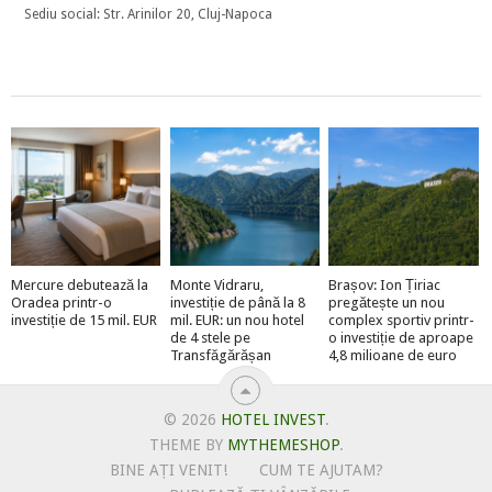
Sediu social: Str. Arinilor 20, Cluj-Napoca
Mercure debutează la
Monte Vidraru,
Brașov: Ion Țiriac
Oradea printr-o
investiție de până la 8
pregătește un nou
investiție de 15 mil. EUR
mil. EUR: un nou hotel
complex sportiv printr-
de 4 stele pe
o investiție de aproape
Transfăgărășan
4,8 milioane de euro
© 2026
HOTEL INVEST
.
THEME BY
MYTHEMESHOP
.
BINE AȚI VENIT!
CUM TE AJUTAM?