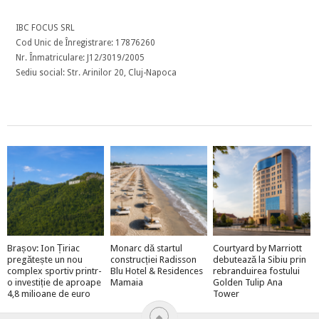
IBC FOCUS SRL
Cod Unic de Înregistrare: 17876260
Nr. Înmatriculare: J12/3019/2005
Sediu social: Str. Arinilor 20, Cluj-Napoca
Brașov: Ion Țiriac
Monarc dă startul
Courtyard by Marriott
pregătește un nou
construcției Radisson
debutează la Sibiu prin
complex sportiv printr-
Blu Hotel & Residences
rebranduirea fostului
o investiție de aproape
Mamaia
Golden Tulip Ana
4,8 milioane de euro
Tower