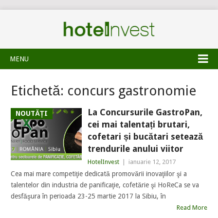
MENU
Etichetă:
concurs gastronomie
La Concursurile GastroPan,
NOUTĂȚI
cei mai talentați brutari,
cofetari și bucătari setează
trendurile anului viitor
HotelInvest
|
ianuarie 12, 2017
Cea mai mare competiţie dedicată promovării inovaţiilor şi a
talentelor din industria de panificaţie, cofetărie şi HoReCa se va
desfăşura în perioada 23-25 martie 2017 la Sibiu, în
Read More