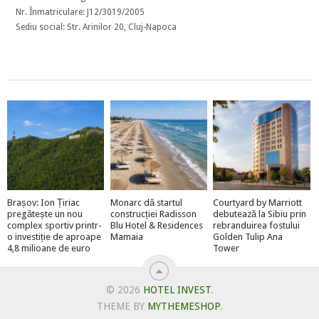
Nr. Înmatriculare: J12/3019/2005
Sediu social: Str. Arinilor 20, Cluj-Napoca
Brașov: Ion Țiriac
Monarc dă startul
Courtyard by Marriott
pregătește un nou
construcției Radisson
debutează la Sibiu prin
complex sportiv printr-
Blu Hotel & Residences
rebranduirea fostului
o investiție de aproape
Mamaia
Golden Tulip Ana
4,8 milioane de euro
Tower
© 2026
HOTEL INVEST
.
THEME BY
MYTHEMESHOP
.