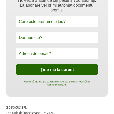
HoReCa alături de cei peste 9.700 abonați.
La abonare vei primi automat documentul
promis!
Nici nouă nu ne place spamul! Citește politica noastră de
confidențialitate.
IBC FOCUS SRL
Cod Unic de Înregistrare: 17876260