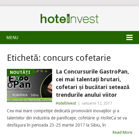
MENU
Etichetă:
concurs cofetarie
La Concursurile GastroPan,
NOUTĂȚI
cei mai talentați brutari,
cofetari și bucătari setează
trendurile anului viitor
HotelInvest
|
ianuarie 12, 2017
Cea mai mare competiţie dedicată promovării inovaţiilor şi a
talentelor din industria de panificaţie, cofetărie şi HoReCa se va
desfăşura în perioada 23-25 martie 2017 la Sibiu, în
Read More