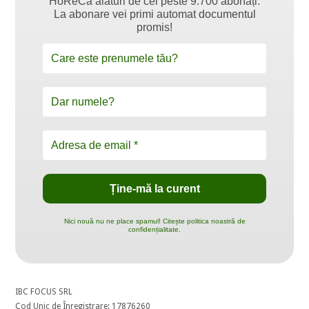
HoReCa alături de cei peste 9.700 abonați.
La abonare vei primi automat documentul
promis!
Nici nouă nu ne place spamul! Citește politica noastră de
confidențialitate.
IBC FOCUS SRL
Cod Unic de Înregistrare: 17876260