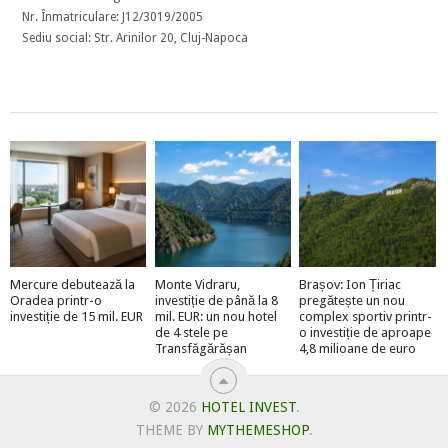
Nr. Înmatriculare: J12/3019/2005
Sediu social: Str. Arinilor 20, Cluj-Napoca
Mercure debutează la
Monte Vidraru,
Brașov: Ion Țiriac
Oradea printr-o
investiție de până la 8
pregătește un nou
investiție de 15 mil. EUR
mil. EUR: un nou hotel
complex sportiv printr-
de 4 stele pe
o investiție de aproape
Transfăgărășan
4,8 milioane de euro
© 2026
HOTEL INVEST
.
THEME BY
MYTHEMESHOP
.