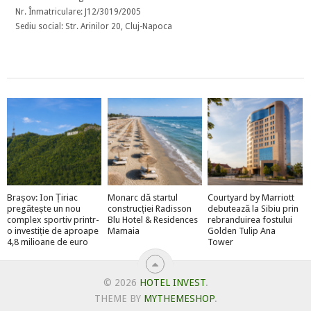
Nr. Înmatriculare: J12/3019/2005
Sediu social: Str. Arinilor 20, Cluj-Napoca
Brașov: Ion Țiriac
Monarc dă startul
Courtyard by Marriott
pregătește un nou
construcției Radisson
debutează la Sibiu prin
complex sportiv printr-
Blu Hotel & Residences
rebranduirea fostului
o investiție de aproape
Mamaia
Golden Tulip Ana
4,8 milioane de euro
Tower
© 2026
HOTEL INVEST
.
THEME BY
MYTHEMESHOP
.