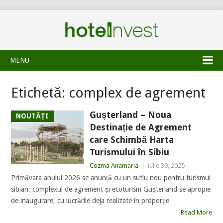
MENU
Etichetă:
complex de agrement
Gușterland – Noua
NOUTĂȚI
Destinație de Agrement
care Schimbă Harta
Turismului în Sibiu
Cozma Anamaria
|
iulie 30, 2025
Primăvara anului 2026 se anunță cu un suflu nou pentru turismul
sibian: complexul de agrement și ecoturism Gușterland se apropie
de inaugurare, cu lucrările deja realizate în proporție
Read More