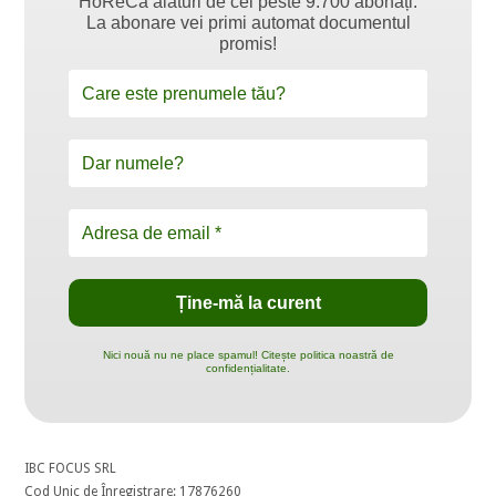
HoReCa alături de cei peste 9.700 abonați.
La abonare vei primi automat documentul
promis!
Nici nouă nu ne place spamul! Citește politica noastră de
confidențialitate.
IBC FOCUS SRL
Cod Unic de Înregistrare: 17876260