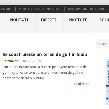
LA OR...
MONTE VIDRARU, INVESTIȚ...
BRAȘOV: ION ȚIRIAC PRE...
NOUTĂȚI
EXPERȚI
PROIECTE
SOLU
e
Se construieste un teren de golf in Sibiu
HotelInvest
|
mai 28, 2015
Intr-o tara in care poti sa numeri pe degete terenurile de
golf, faptul ca se construieste un nou teren de golf nu
poate sa fie decat o bucurie.
Read More