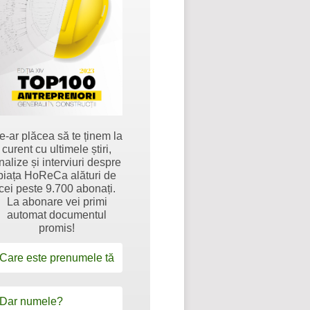
e-ar plăcea să te ținem la
curent cu ultimele știri,
nalize și interviuri despre
piața HoReCa alături de
cei peste 9.700 abonați.
La abonare vei primi
automat documentul
promis!