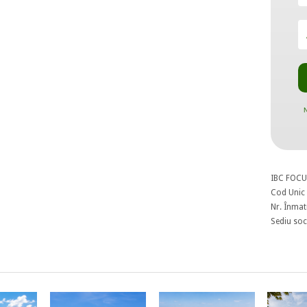
N
IBC FOCU
Cod Unic 
Nr. Înmat
Sediu soci