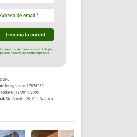
ici nouă nu ne place spamul! Citește
politica noastră de confidențialitate.
S SRL
de Înregistrare: 17876260
riculare: J12/3019/2005
al: Str. Arinilor 20, Cluj-Napoca