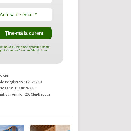
ici nouă nu ne place spamul! Citește
politica noastră de confidențialitate.
S SRL
de Înregistrare: 17876260
riculare: J12/3019/2005
al: Str. Arinilor 20, Cluj-Napoca