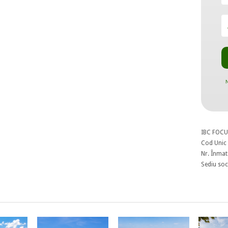
N
IBC FOCU
Cod Unic 
Nr. Înmat
Sediu soci