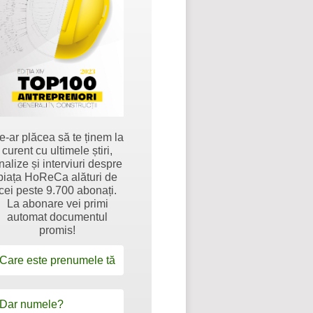
e-ar plăcea să te ținem la
curent cu ultimele știri,
nalize și interviuri despre
piața HoReCa alături de
cei peste 9.700 abonați.
La abonare vei primi
automat documentul
promis!