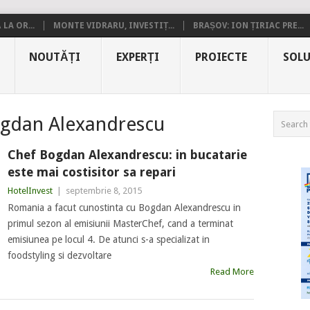
LA OR...
MONTE VIDRARU, INVESTIȚ...
BRAȘOV: ION ȚIRIAC PRE...
NOUTĂȚI
EXPERȚI
PROIECTE
SOLU
gdan Alexandrescu
Chef Bogdan Alexandrescu: in bucatarie
este mai costisitor sa repari
HotelInvest
|
septembrie 8, 2015
Romania a facut cunostinta cu Bogdan Alexandrescu in
primul sezon al emisiunii MasterChef, cand a terminat
emisiunea pe locul 4. De atunci s-a specializat in
foodstyling si dezvoltare
Read More