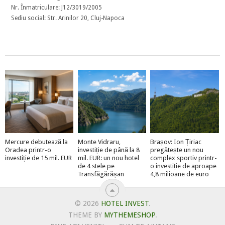
Nr. Înmatriculare: J12/3019/2005
Sediu social: Str. Arinilor 20, Cluj-Napoca
Mercure debutează la
Monte Vidraru,
Brașov: Ion Țiriac
Oradea printr-o
investiție de până la 8
pregătește un nou
investiție de 15 mil. EUR
mil. EUR: un nou hotel
complex sportiv printr-
de 4 stele pe
o investiție de aproape
Transfăgărășan
4,8 milioane de euro
© 2026
HOTEL INVEST
.
THEME BY
MYTHEMESHOP
.