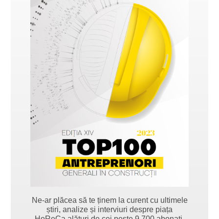
Ne-ar plăcea să te ținem la curent cu ultimele
știri, analize și interviuri despre piața
HoReCa alături de cei peste 9.700 abonați.