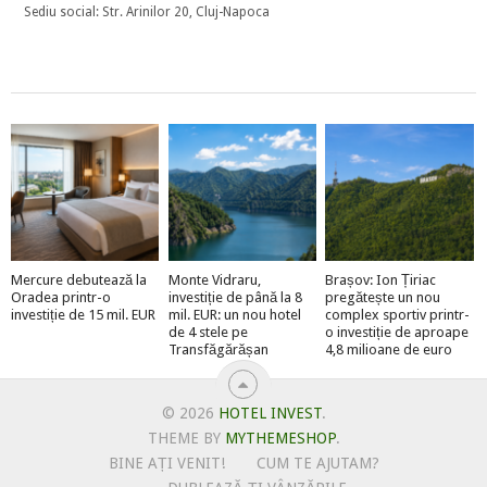
Sediu social: Str. Arinilor 20, Cluj-Napoca
Mercure debutează la
Monte Vidraru,
Brașov: Ion Țiriac
Oradea printr-o
investiție de până la 8
pregătește un nou
investiție de 15 mil. EUR
mil. EUR: un nou hotel
complex sportiv printr-
de 4 stele pe
o investiție de aproape
Transfăgărășan
4,8 milioane de euro
© 2026
HOTEL INVEST
.
THEME BY
MYTHEMESHOP
.
BINE AȚI VENIT!
CUM TE AJUTAM?