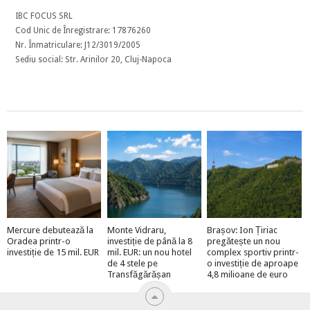
IBC FOCUS SRL
Cod Unic de Înregistrare: 17876260
Nr. Înmatriculare: J12/3019/2005
Sediu social: Str. Arinilor 20, Cluj-Napoca
Mercure debutează la
Monte Vidraru,
Brașov: Ion Țiriac
Oradea printr-o
investiție de până la 8
pregătește un nou
investiție de 15 mil. EUR
mil. EUR: un nou hotel
complex sportiv printr-
de 4 stele pe
o investiție de aproape
Transfăgărășan
4,8 milioane de euro