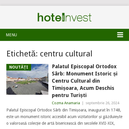
MENU
Etichetă:
centru cultural
Palatul Episcopal Ortodox
NOUTĂȚI
Sârb: Monument Istoric și
Centru Cultural din
Timișoara, Acum Deschis
pentru Turiști
Cozma Anamaria
|
septembrie 26, 2024
Palatul Episcopal Ortodox Sârb din Timișoara, inaugurat în 1748,
este un monument istoric accesibil acum vizitatorilor și găzduiește
o valoroasă colecție de artă bisericească din secolele XVII-XIX,