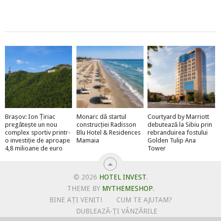
Brașov: Ion Țiriac
Monarc dă startul
Courtyard by Marriott
pregătește un nou
construcției Radisson
debutează la Sibiu prin
complex sportiv printr-
Blu Hotel & Residences
rebranduirea fostului
o investiție de aproape
Mamaia
Golden Tulip Ana
4,8 milioane de euro
Tower
© 2026
HOTEL INVEST
.
THEME BY
MYTHEMESHOP
.
BINE AȚI VENIT!
CUM TE AJUTAM?
DUBLEAZĂ-ȚI VÂNZĂRILE