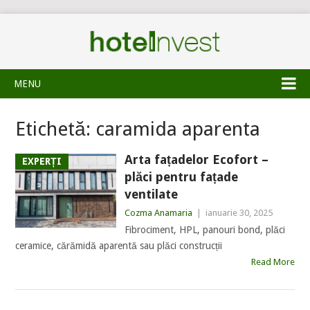
MENU
Etichetă:
caramida aparenta
Arta fațadelor Ecofort –
EXPERȚI
plăci pentru fațade
ventilate
Cozma Anamaria
|
ianuarie 30, 2025
Fibrociment, HPL, panouri bond, plăci
ceramice, cărămidă aparentă sau plăci construcții
Read More