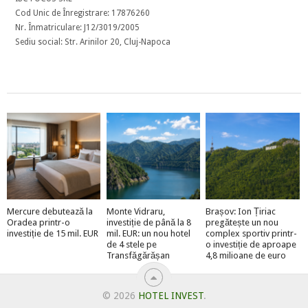
Cod Unic de Înregistrare: 17876260
Nr. Înmatriculare: J12/3019/2005
Sediu social: Str. Arinilor 20, Cluj-Napoca
Mercure debutează la
Monte Vidraru,
Brașov: Ion Țiriac
Oradea printr-o
investiție de până la 8
pregătește un nou
investiție de 15 mil. EUR
mil. EUR: un nou hotel
complex sportiv printr-
de 4 stele pe
o investiție de aproape
Transfăgărășan
4,8 milioane de euro
© 2026
HOTEL INVEST
.