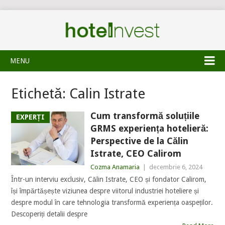
MENU
Etichetă:
Calin Istrate
Cum transformă soluțiile
EXPERȚI
GRMS experiența hotelieră:
Perspective de la Călin
Istrate, CEO Calirom
Cozma Anamaria
|
decembrie 6, 2024
Într-un interviu exclusiv, Călin Istrate, CEO și fondator Calirom,
își împărtășește viziunea despre viitorul industriei hoteliere și
despre modul în care tehnologia transformă experiența oaspeților.
Descoperiți detalii despre