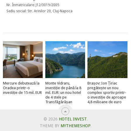
Nr. Înmatriculare: J12/3019/2005
Sediu social: Str. Arinilor 20, Cluj-Napoca
Mercure debutează la
Monte Vidraru,
Brașov: Ion Țiriac
Oradea printr-o
investiție de până la 8
pregătește un nou
investiție de 15 mil. EUR
mil. EUR: un nou hotel
complex sportiv printr-
de 4 stele pe
o investiție de aproape
Transfăgărășan
4,8 milioane de euro
© 2026
HOTEL INVEST
.
THEME BY
MYTHEMESHOP
.