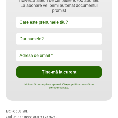
HoReCa alături de cei peste 9.700 abonați.
La abonare vei primi automat documentul
promis!
Nici nouă nu ne place spamul! Citește politica noastră de
confidențialitate.
IBC FOCUS SRL
Cod Unic de Înregistrare: 17876260