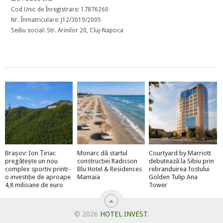
Cod Unic de Înregistrare: 17876260
Nr. Înmatriculare: J12/3019/2005
Sediu social: Str. Arinilor 20, Cluj-Napoca
Brașov: Ion Țiriac
Monarc dă startul
Courtyard by Marriott
pregătește un nou
construcției Radisson
debutează la Sibiu prin
complex sportiv printr-
Blu Hotel & Residences
rebranduirea fostului
o investiție de aproape
Mamaia
Golden Tulip Ana
4,8 milioane de euro
Tower
© 2026
HOTEL INVEST
.